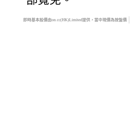
即時基本股價由on.cc(HK)Limited提供，當中現價為按盤價