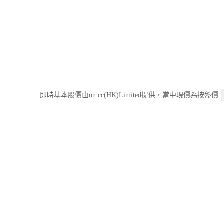
即時基本股價由on.cc(HK)Limited提供，當中現價為按盤價