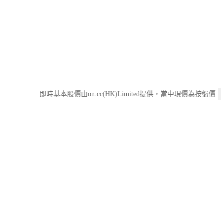
即時基本股價由on.cc(HK)Limited提供，當中現價為按盤價