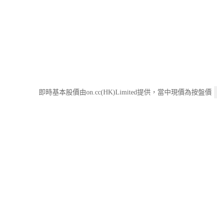
即時基本股價由on.cc(HK)Limited提供，當中現價為按盤價