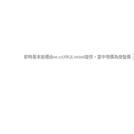
即時基本股價由on.cc(HK)Limited提供，當中現價為按盤價